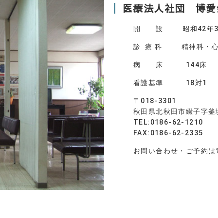
医療法人社団 博愛
開 設 昭和42年3
診 療 科 精神科・心
病 床 144床
看護基準 18対1
〒018-3301
秋田県北秋田市綴子字釜
TEL:0186-62-1210
FAX:0186-62-2335
お問い合わせ・ご予約は