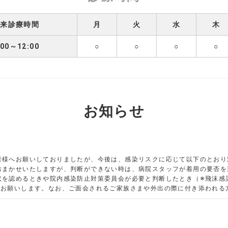
外来診療時間
月
火
水
木
:00～12:00
○
○
○
○
お知らせ
者様へお願いしておりましたが、今後は、感染リスクに応じて以下のとおり
おまかせいたしますが、判断ができない時は、病院スタッフが着用の要否
状を認めるときや院内感染防止対策委員会が必要と判断したとき（※飛沫感
をお願いします。なお、ご面会されるご家族さまや外出の際に付き添われる