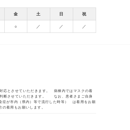
金
土
日
祝
○
／
／
／
対応とさせていただきます。 病棟内ではマスクの着
を判断させていただきます。 なお、患者さまご自身
染症が市内（県内）等で流行した時等） は着用をお願
方の着用もお願いします。