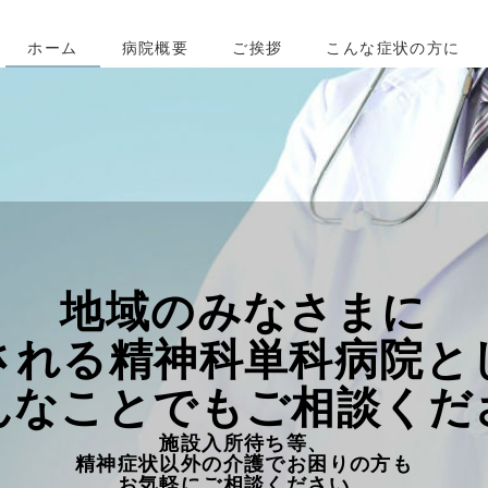
ホーム
病院概要
ご挨拶
こんな症状の方に
地域のみなさまに
される精神科単科病院と
んなことでもご相談くだ
施設入所待ち等、
精神症状以外の介護でお困りの方も
お気軽にご相談ください。