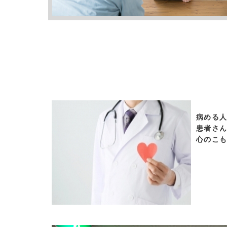
病める
患者さ
心のこ