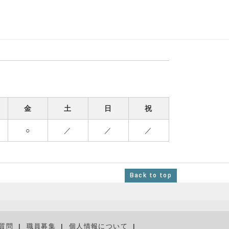
金
土
日
祝
○
／
／
／
Back to top
質問
職員募集
個人情報について