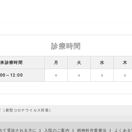
診療時間
外来診療時間
月
火
水
木
:00～12:00
○
○
○
○
て（新型コロナウイルス対策）
めて受診される方に
入院のご案内
精神科作業療法
よくある